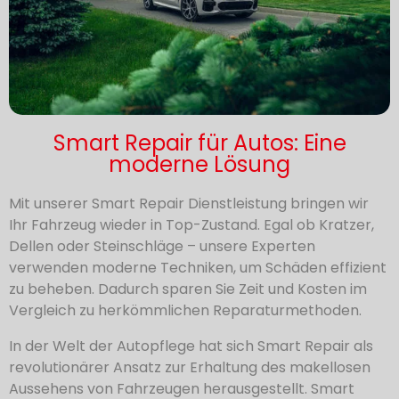
Smart Repair für Autos: Eine
moderne Lösung
Mit unserer Smart Repair Dienstleistung bringen wir
Ihr Fahrzeug wieder in Top-Zustand. Egal ob Kratzer,
Dellen oder Steinschläge – unsere Experten
verwenden moderne Techniken, um Schäden effizient
zu beheben. Dadurch sparen Sie Zeit und Kosten im
Vergleich zu herkömmlichen Reparaturmethoden.
In der Welt der Autopflege hat sich Smart Repair als
revolutionärer Ansatz zur Erhaltung des makellosen
Aussehens von Fahrzeugen herausgestellt. Smart